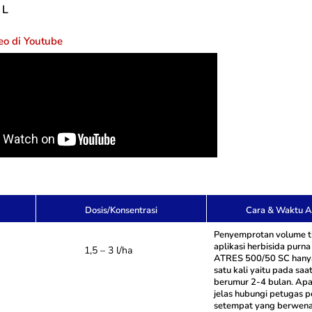
 L
eo di Youtube
Dosis/Konsentrasi
Cara & Waktu Ap
Penyemprotan volume t
aplikasi herbisida purn
1,5 – 3 l/ha
ATRES 500/50 SC hanya
satu kali yaitu pada sa
berumur 2-4 bulan. Apa
jelas hubungi petugas p
setempat yang berwena