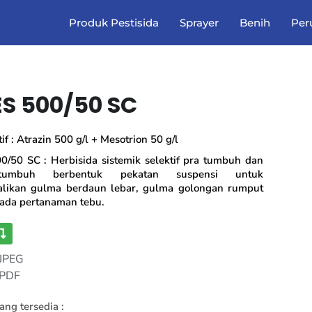
Produk Pestisida
Sprayer
Benih
Per
S 500/50 SC
f : Atrazin 500 g/l + Mesotrion 50 g/l
/50 SC : Herbisida sistemik selektif pra tumbuh dan
tumbuh berbentuk pekatan suspensi untuk
likan gulma berdaun lebar, gulma golongan rumput
pada pertanaman tebu.
 JPEG
 PDF
ng tersedia :