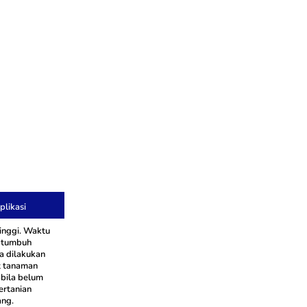
likasi
inggi. Waktu
a tumbuh
 dilakukan
at tanaman
bila belum
ertanian
ng.