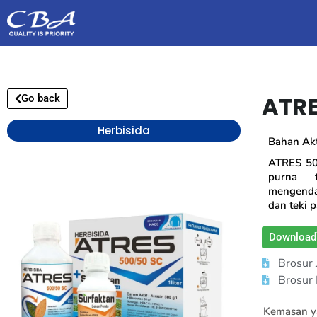
ATRE
Go back
Herbisida
Bahan Akti
ATRES 500
purna 
mengenda
dan teki 
Download
Brosur
Brosur
Kemasan ya