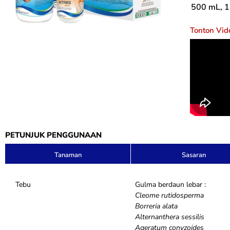
500 mL, 1
Tonton Vid
PETUNJUK PENGGUNAAN
Tanaman
Sasaran
Tebu
Gulma berdaun lebar :
Cleome rutidosperma
Borreria alata
Alternanthera sessilis
Ageratum conyzoides