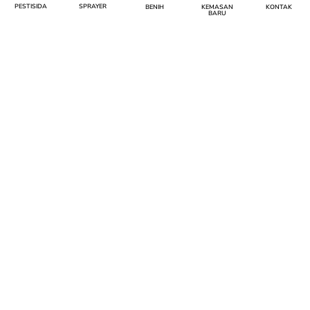
PERUBAHAN PILAR UP 480 SL
PERUBAHAN DESAIN RONDA
PESTISIDA
SPRAYER
BENIH
KEMASAN
KONTAK
PLUS
BARU
Perubahan Kemasan
Perubahan Kemasan
PERUBAHAN DESAIN NEW
RONDA PLUS
Perubahan Kemasan