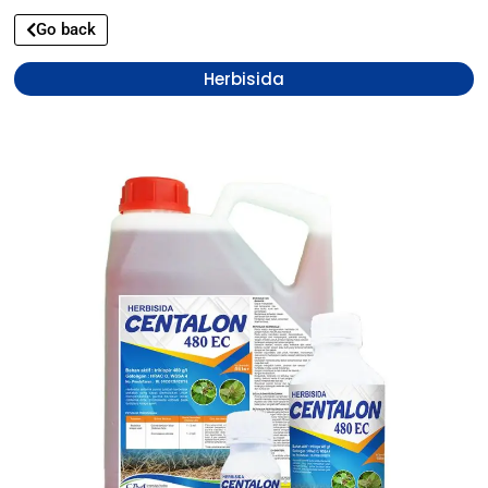
Go back
Herbisida