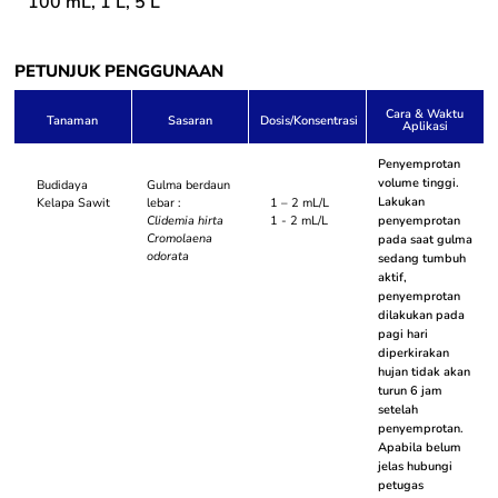
100 mL, 1 L, 5 L
PETUNJUK PENGGUNAAN
Cara & Waktu
Tanaman
Sasaran
Dosis/Konsentrasi
Aplikasi
Penyemprotan
volume tinggi.
Budidaya
Gulma berdaun
Lakukan
Kelapa Sawit
lebar :
1 – 2 mL/L
Clidemia hirta
1 - 2 mL/L
penyemprotan
Cromolaena
pada saat gulma
odorata
sedang tumbuh
aktif,
penyemprotan
dilakukan pada
pagi hari
diperkirakan
hujan tidak akan
turun 6 jam
setelah
penyemprotan.
Apabila belum
jelas hubungi
petugas