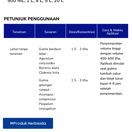
500 mL, 1 L, 4 L, 5 L, 20 L
PETUNJUK PENGGUNAAN
Cara & Waktu
Tanaman
Sasaran
Dosis/Konsentrasi
Aplikasi
Penyemprotan
volume tinggi
Lahan tanpa
Gulma berdaun
1.5 - 3 l/ha
dengan volume
tanaman
lebar :
Ageratum
400-600 l/ha.
conyzoides
Aplikasi dimulai
Borreria alata
saat gulma
Clidemia hirta
tumbuh subur
dan tidak turun
Gulma
1.5 - 3 l/ha
hujan 4-6 jam
golongan
setelah
rumput :
penyemprotan.
Axonopus
compressus
Paspalum
conjugatum
Produk Herbisida