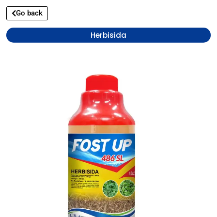
Go back
Herbisida