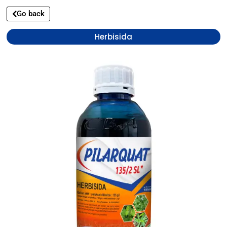
Go back
Herbisida