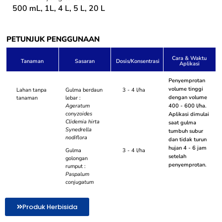
500 mL, 1L, 4 L, 5 L, 20 L
PETUNJUK PENGGUNAAN
Cara & Waktu
Tanaman
Sasaran
Dosis/Konsentrasi
Aplikasi
Penyemprotan
volume tinggi
Lahan tanpa
Gulma berdaun
3 - 4 l/ha
dengan volume
tanaman
lebar :
Ageratum
400 - 600 l/ha.
conyzoides
Aplikasi dimulai
Clidemia hirta
saat gulma
Synedrella
tumbuh subur
nodiflora
dan tidak turun
hujan 4 - 6 jam
Gulma
3 - 4 l/ha
setelah
golongan
penyemprotan.
rumput :
Paspalum
conjugatum
Produk Herbisida