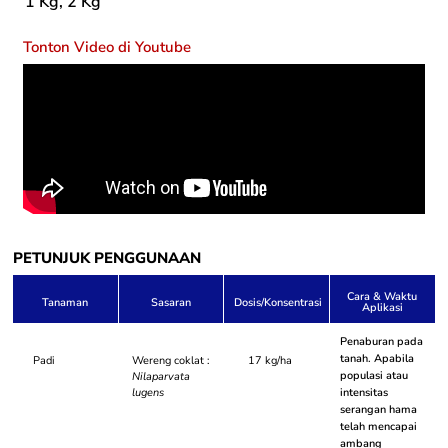
1 Kg, 2 Kg
Tonton Video di Youtube
PETUNJUK PENGGUNAAN
Cara & Waktu
Tanaman
Sasaran
Dosis/Konsentrasi
Aplikasi
Penaburan pada
tanah. Apabila
Padi
Wereng coklat :
17 kg/ha
populasi atau
Nilaparvata
lugens
intensitas
serangan hama
telah mencapai
ambang