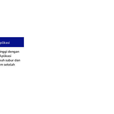
likasi
inggi dengan
Aplikasi
buh subur dan
jam setelah