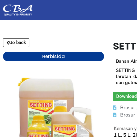
SETT
Go back
Herbisida
Bahan Akti
SETTING 
larutan 
dan gulma
Download
Brosur
Brosur
Kemasan ya
1 L, 5 L, 2