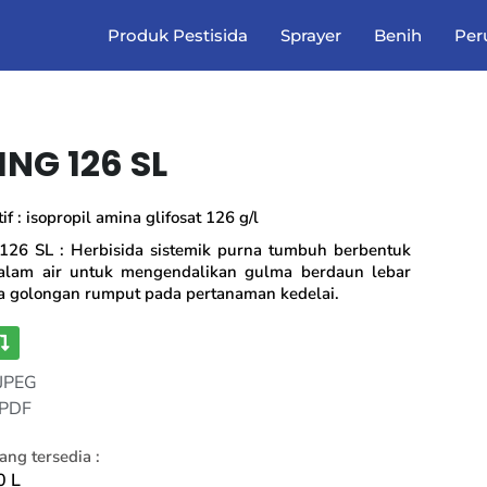
Produk Pestisida
Sprayer
Benih
Per
ING 126 SL
f : isopropil amina glifosat 126 g/l
126 SL : Herbisida sistemik purna tumbuh berbentuk
dalam air untuk mengendalikan gulma berdaun lebar
 golongan rumput pada pertanaman kedelai.
 JPEG
 PDF
ng tersedia :
0 L