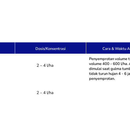
Dosis/Konsentrasi
Cara & Waktu Ap
Penyemprotan volume t
volume 400 - 600 l/ha. 
2 – 4 l/ha
dimulai saat gulma tum
tidak turun hujan 4 - 6 
penyemprotan.
2 – 4 l/ha