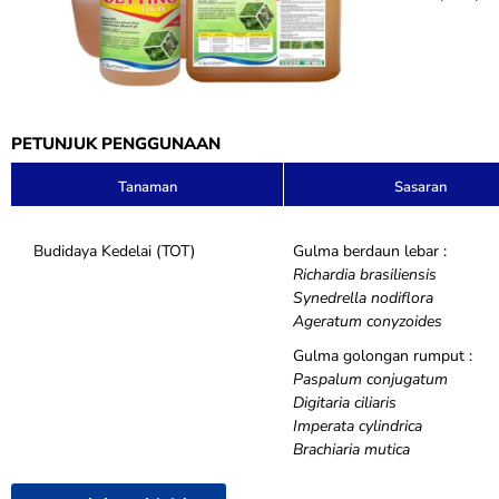
PETUNJUK PENGGUNAAN
Tanaman
Sasaran
Budidaya Kedelai (TOT)
Gulma berdaun lebar :
Richardia brasiliensis
Synedrella nodiflora
Ageratum conyzoides
Gulma golongan rumput :
Paspalum conjugatum
Digitaria ciliaris
Imperata cylindrica
Brachiaria mutica