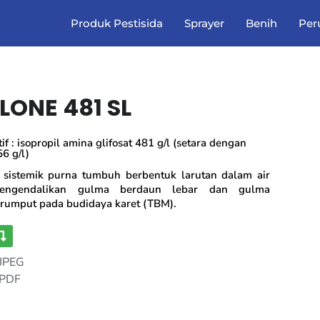
Produk Pestisida
Sprayer
Benih
Per
LONE 481 SL
f : isopropil amina glifosat 481 g/l (setara dengan
56 g/l)
 sistemik purna tumbuh berbentuk larutan dalam air
engendalikan gulma berdaun lebar dan gulma
rumput pada budidaya karet (TBM).
 JPEG
 PDF