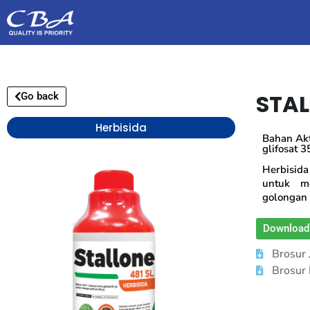
STAL
Go back
Herbisida
Bahan Akti
glifosat 3
Herbisida
untuk m
golongan 
Download
Brosur
Brosur