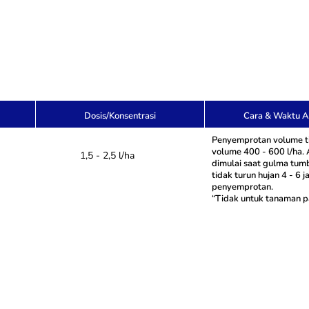
Dosis/Konsentrasi
Cara & Waktu Ap
Penyemprotan volume t
volume 400 - 600 l/ha. 
1,5 - 2,5 l/ha
dimulai saat gulma tum
tidak turun hujan 4 - 6 
penyemprotan.
“Tidak untuk tanaman p