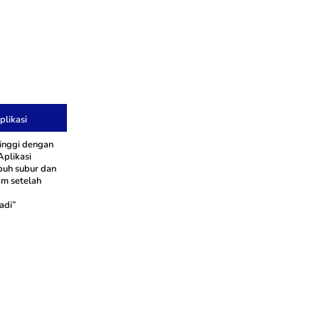
likasi
inggi dengan
Aplikasi
buh subur dan
jam setelah
adi”