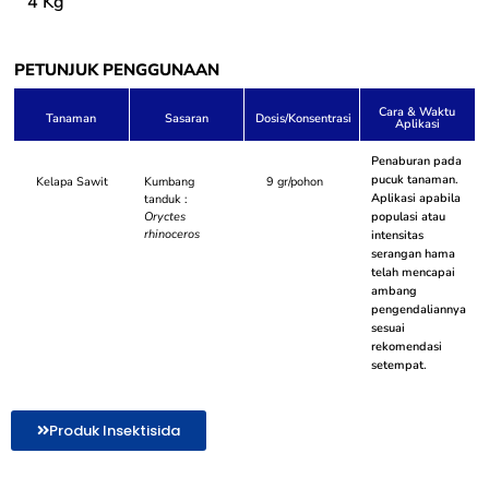
4 Kg
PETUNJUK PENGGUNAAN
Cara & Waktu
Tanaman
Sasaran
Dosis/Konsentrasi
Aplikasi
Penaburan pada
pucuk tanaman.
Kelapa Sawit
Kumbang
9 gr/pohon
Aplikasi apabila
tanduk :
Oryctes
populasi atau
rhinoceros
intensitas
serangan hama
telah mencapai
ambang
pengendaliannya
sesuai
rekomendasi
setempat.
Produk Insektisida