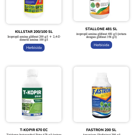
STALLONE 481 SL
KILLSTAR 200/100 SL
isopropil amina glifosat 481 g/l (setara
Isopropil amina glifosat 200 g/l + 2,4-D
dengan glifosat 356 g/l)
dimetil amina 100 g/l
Herbisida
Herbisida
T-KOPIR 670 EC
FASTRON 200 SL
Triclopyr butoxyethyl Ester 670 g/l (setara
Amonium Glufosinat 200 g/l