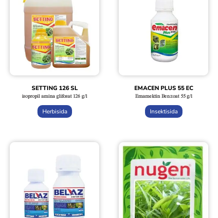
SETTING 126 SL
EMACEN PLUS 55 EC
isopropil amina glifosat 126 g/l
Emamektin Benzoat 55 g/l
Herbisida
Insektisida