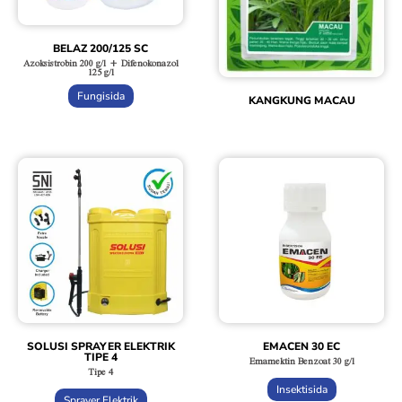
BELAZ 200/125 SC
Azoksistrobin 200 g/l + Difenokonazol
125 g/l
Fungisida
KANGKUNG MACAU
SOLUSI SPRAYER ELEKTRIK
EMACEN 30 EC
TIPE 4
Emamektin Benzoat 30 g/l
Tipe 4
Insektisida
Sprayer Elektrik