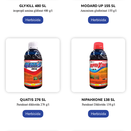
GLYKILL 480 SL
MODARD UP 155 SL
isopropil amina glifosat 480 g/l
Amonium glufosinat 155 g/l
Herbisida
Herbisida
QUATIS 276 SL
NIPAHXONE 138 SL
Parakuat diklorida 276 g/l
Parakuat Diklorida 138 g/l
Herbisida
Herbisida