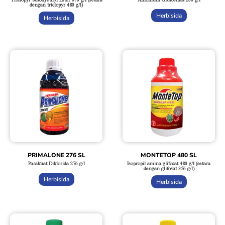
dengan triclopyr 480 g/l)
Herbisida
Herbisida
PRIMALONE 276 SL
MONTETOP 480 SL
Parakuat Diklorida 276 g/l
Isopropil amina glifosat 480 g/l (setara
dengan glifosat 356 g/l)
Herbisida
Herbisida