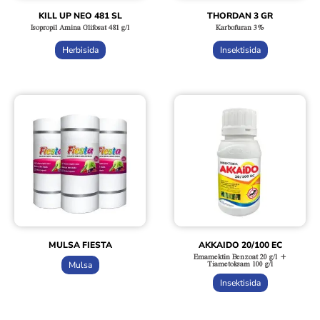
KILL UP NEO 481 SL
THORDAN 3 GR
Isopropil Amina Glifosat 481 g/l
Karbofuran 3%
Herbisida
Insektisida
MULSA FIESTA
AKKAIDO 20/100 EC
Emamektin Benzoat 20 g/l +
Tiametoksam 100 g/l
Mulsa
Insektisida