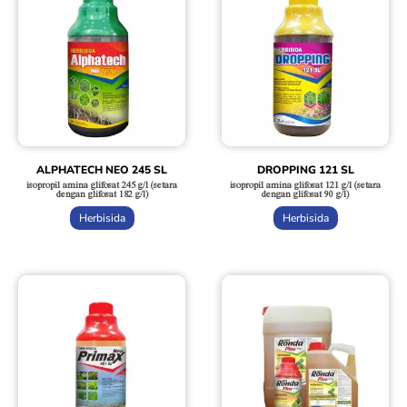
ALPHATECH NEO 245 SL
DROPPING 121 SL
isopropil amina glifosat 245 g/l (setara
isopropil amina glifosat 121 g/l (setara
dengan glifosat 182 g/l)
dengan glifosat 90 g/l)
Herbisida
Herbisida