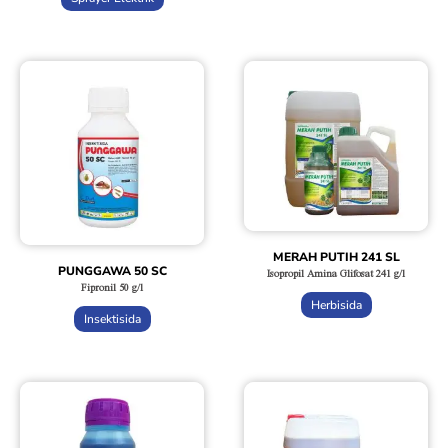
MERAH PUTIH 241 SL
PUNGGAWA 50 SC
Isopropil Amina Glifosat 241 g/l
Fipronil 50 g/l
Herbisida
Insektisida