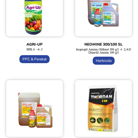
AGRI-UP
NEOMINE 300/100 SL
NPK 6 - 4- 3
Isopropil Amina Glifosat 300 g/l + 2,4-D
Dimetil Amina 100 g/l
PPC & Perekat
Herbisida