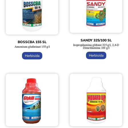
SANDY 325/100 SL
BOSSCBA 155 SL
Isopropilamina glifosat 325 g/l, 2,4-D
Amonium glufosinat 155 g/l
Dimetilamina 100 g/l
Herbisida
Herbisida