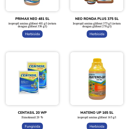
PRIMAX NEO 481 SL
NEO RONDA PLUS 375 SL
isopropil amina glifosat 481 g/l (setara
Isopropil amina glifosat 375 g/l (setara
dengan glifosat 356 g/l)
dengan glifosat 278 g/l)
Herbisida
Herbisida
CENTASIL 20 WP
MATENO UP 165 SL
Simoksanil 20 %
isopropil amina glifosat 165 g/l
Fungisida
Herbisida